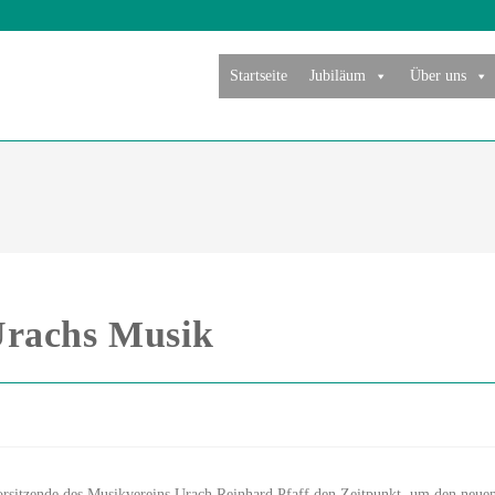
Startseite
Jubiläum
Über uns
Urachs Musik
orsitzende des Musikvereins Urach Reinhard Pfaff den Zeitpunkt, um den neuen