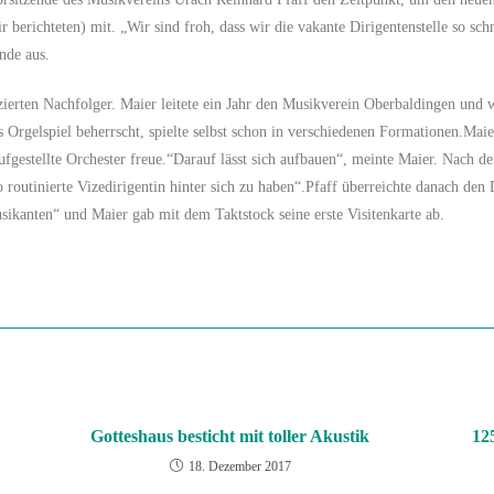
 berichteten) mit. „Wir sind froh, dass wir die vakante Dirigentenstelle so s
ende aus.
zierten Nachfolger. Maier leitete ein Jahr den Musikverein Oberbaldingen und 
s Orgelspiel beherrscht, spielte selbst schon in verschiedenen Formationen.M
ufgestellte Orchester freue.“Darauf lässt sich aufbauen“, meinte Maier. Nach
 routinierte Vizedirigentin hinter sich zu haben“.Pfaff überreichte danach den 
ikanten“ und Maier gab mit dem Taktstock seine erste Visitenkarte ab.
Gotteshaus besticht mit toller Akustik
12
18. Dezember 2017