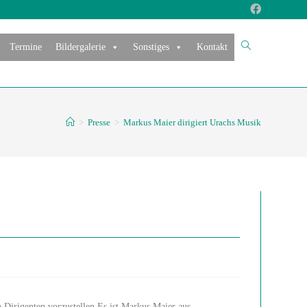
Termine
Bildergalerie
Sonstiges
Kontakt
>
Presse
>
Markus Maier dirigiert Urachs Musik
 Dirigenten vorzustellen.Es ist Markus Maier aus